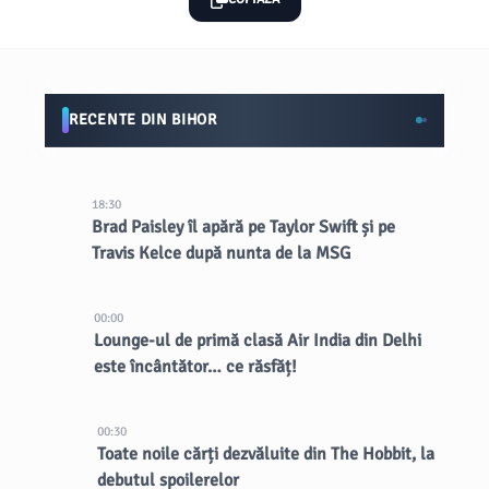
RECENTE DIN BIHOR
18:30
Brad Paisley îl apără pe Taylor Swift și pe
Travis Kelce după nunta de la MSG
00:00
Lounge-ul de primă clasă Air India din Delhi
este încântător… ce răsfăț!
00:30
Toate noile cărți dezvăluite din The Hobbit, la
debutul spoilerelor