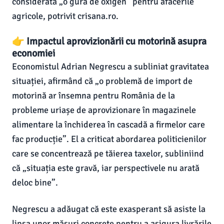
considerată „o gură de oxigen” pentru afacerile
agricole, potrivit crisana.ro.
👉 Impactul aprovizionării cu motorină asupra
economiei
Economistul Adrian Negrescu a subliniat gravitatea
situației, afirmând că „o problemă de import de
motorină ar însemna pentru România de la
probleme uriașe de aprovizionare în magazinele
alimentare la închiderea în cascadă a firmelor care
fac producție”. El a criticat abordarea politicienilor
care se concentrează pe tăierea taxelor, subliniind
că „situația este gravă, iar perspectivele nu arată
deloc bine”.
Negrescu a adăugat că este exasperant să asiste la
lipsa unor măsuri concrete pentru a asigura livrările