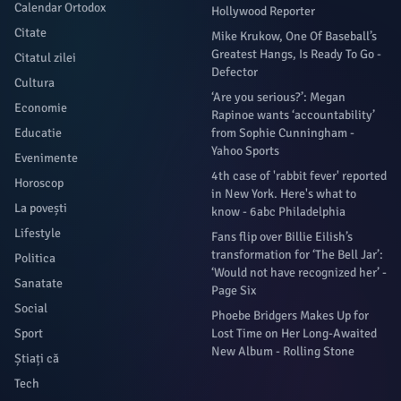
Calendar Ortodox
Hollywood Reporter
Citate
Mike Krukow, One Of Baseball’s
Greatest Hangs, Is Ready To Go -
Citatul zilei
Defector
Cultura
‘Are you serious?’: Megan
Economie
Rapinoe wants ‘accountability’
Educatie
from Sophie Cunningham -
Yahoo Sports
Evenimente
4th case of 'rabbit fever' reported
Horoscop
in New York. Here's what to
La povești
know - 6abc Philadelphia
Lifestyle
Fans flip over Billie Eilish’s
transformation for ‘The Bell Jar’:
Politica
‘Would not have recognized her’ -
Sanatate
Page Six
Social
Phoebe Bridgers Makes Up for
Sport
Lost Time on Her Long-Awaited
New Album - Rolling Stone
Știați că
Tech