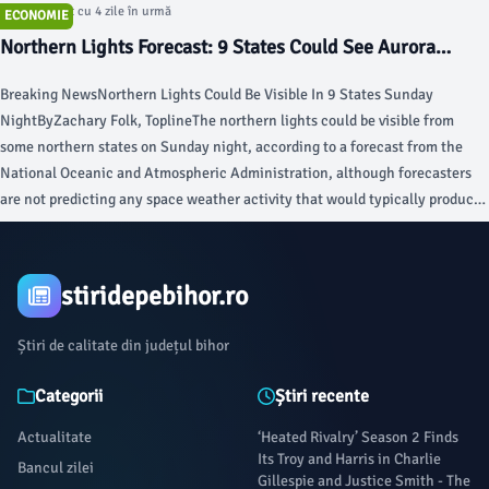
Articol postat cu 4 zile în urmă
ECONOMIE
Northern Lights Forecast: 9 States Could See Aurora
Tonight - Forbes
Breaking NewsNorthern Lights Could Be Visible In 9 States Sunday
NightByZachary Folk, ToplineThe northern lights could be visible from
some northern states on Sunday night, according to a forecast from the
National Oceanic and Atmospheric Administration, although forecasters
are not predicting any space weather activity that would typically produce
bigger light shows. NOAA is not predicting any space weather activity that
would impact the lights, but the aurora could still be visible.Anadolu via
Getty ImagesKey FactsNOAA is predicting a Kp index of four out of nine for
stiridepebihor.ro
Sunday night, meaning the aurora could move farther from Earth’s
magnetic poles, while appearing “brighter” with more “motion and
Știri de calitate din județul bihor
formations.” Forecasters are not expecting any space weather to impact
the aurora on Sunday night, although the Kp index could still reach above
Categorii
Știri recente
four later this evening into Monday morning, according to NOAA’s three
day forecast.
Actualitate
‘Heated Rivalry’ Season 2 Finds
Its Troy and Harris in Charlie
Bancul zilei
Gillespie and Justice Smith - The