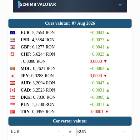
SCHIMB VALUTAR
Curs valutar: 07 Aug 2026
EUR
: 5,2554 RON
+0,0041 ▲
USD
: 4,5584 RON
+0,0077 ▲
GBP
: 6,1277 RON
+0,0041 ▲
CHF
: 5,6244 RON
+0,0023 ▲
: 0,0000 RON
0,0000 ▼
MDL
: 0,2621 RON
+0,0002 ▲
JPY
: 0,0288 RON
0,0000 ▼
AUD
: 3,2094 RON
+0,0047 ▲
CAD
: 3,2523 RON
+0,0031 ▲
DKK
: 0,7030 RON
+0,0005 ▲
PLN
: 1,2230 RON
+0,0011 ▲
TRY
: 0,0955 RON
-0,0001 ▼
Convertor valutar
»