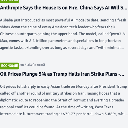
Anthropic Says the House Is on Fire. China Says AI Will Set
You Free - Gizmodo
Alibaba just introduced its most powerful AI model to date, sending a fresh
shiver down the spine of every American tech leader who fears their
Chinese counterparts gaining the upper hand. The model, called Qwen3.8-
Max, comes with 2.4 trillion parameters and specializes in long-horizon
agentic tasks, extending over as long as several days and “with minimal
human involvement,” as Alibaba put it in its announcement.
Articol postat cu 4 zile în urmă
ECONOMIE
Oil Prices Plunge 5% as Trump Halts Iran Strike Plans -
Crude Oil Prices Today | OilPrice.com
Oil prices fell sharply in early Asian trade on Monday after President Trump
called off another round of military strikes on Iran, raising hopes that a
diplomatic route to reopening the Strait of Hormuz and averting a broader
regional conflict could be found. At the time of writing, West Texas
Intermediate futures were trading at $79.77 per barrel, down 5.88%, while
Brent futures had fallen to $83.47, down 5.07%.