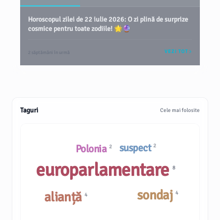
Horoscopul zilei de 22 iulie 2026: O zi plină de surprize
cosmice pentru toate zodiile! 🌟🔮
VEZI TOT
2 săptămâni în urmă
Taguri
Cele mai folosite
suspect
Polonia
2
2
europarlamentare
8
sondaj
alianță
4
4