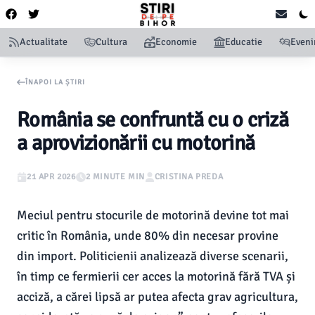
Actualitate
Cultura
Economie
Educatie
Even
ÎNAPOI LA ȘTIRI
România se confruntă cu o criză
a aprovizionării cu motorină
21 APR 2026
2 MINUTE MIN
CRISTINA PREDA
Meciul pentru stocurile de motorină devine tot mai
critic în România, unde 80% din necesar provine
din import. Politicienii analizează diverse scenarii,
în timp ce fermierii cer acces la motorină fără TVA și
acciză, a cărei lipsă ar putea afecta grav agricultura,