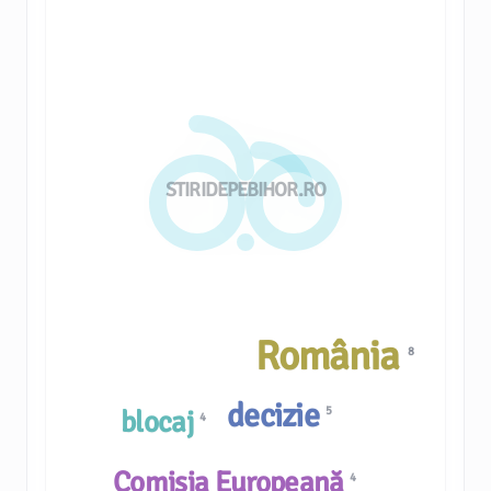
STIRIDEPEBIHOR.RO
România
8
decizie
5
blocaj
4
Comisia Europeană
4