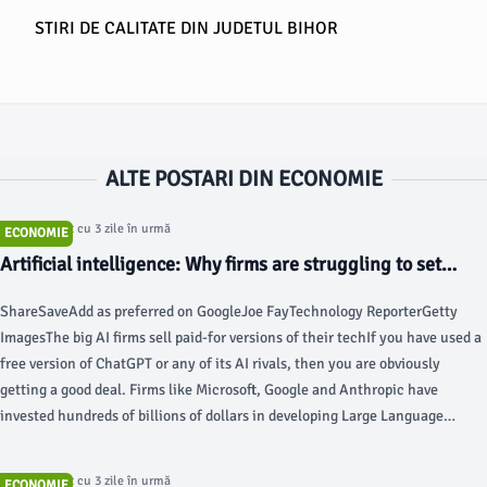
STIRI DE CALITATE DIN JUDETUL BIHOR
ALTE POSTARI DIN ECONOMIE
Articol postat cu 3 zile în urmă
ECONOMIE
Artificial intelligence: Why firms are struggling to set
prices - BBC
ShareSaveAdd as preferred on GoogleJoe FayTechnology ReporterGetty
ImagesThe big AI firms sell paid-for versions of their techIf you have used a
free version of ChatGPT or any of its AI rivals, then you are obviously
getting a good deal. Firms like Microsoft, Google and Anthropic have
invested hundreds of billions of dollars in developing Large Language
Models (LLMs) the tech behind those services.
Articol postat cu 3 zile în urmă
ECONOMIE