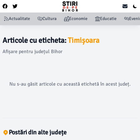
Actualitate
Cultura
Economie
Educatie
Even
Articole cu eticheta:
Timișoara
Afișare pentru județul Bihor
Nu s-au găsit articole cu această etichetă în acest județ.
Postări din alte județe