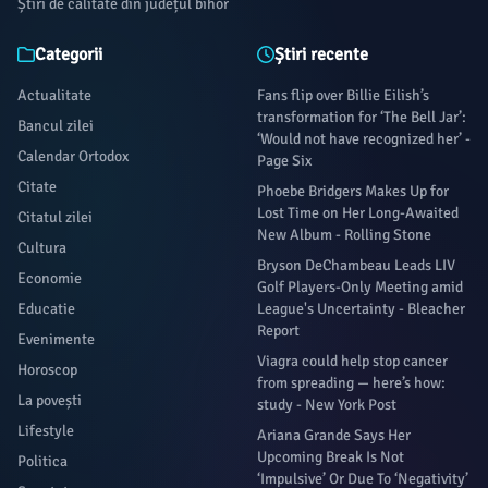
Știri de calitate din județul bihor
Categorii
Știri recente
Actualitate
Fans flip over Billie Eilish’s
transformation for ‘The Bell Jar’:
Bancul zilei
‘Would not have recognized her’ -
Calendar Ortodox
Page Six
Citate
Phoebe Bridgers Makes Up for
Lost Time on Her Long-Awaited
Citatul zilei
New Album - Rolling Stone
Cultura
Bryson DeChambeau Leads LIV
Economie
Golf Players-Only Meeting amid
Educatie
League's Uncertainty - Bleacher
Report
Evenimente
Viagra could help stop cancer
Horoscop
from spreading — here’s how:
La povești
study - New York Post
Lifestyle
Ariana Grande Says Her
Upcoming Break Is Not
Politica
‘Impulsive’ Or Due To ‘Negativity’