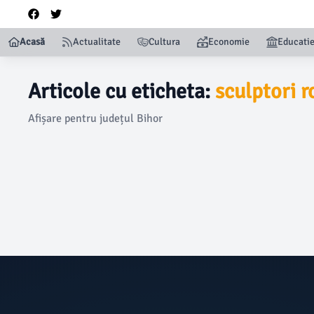
Acasă
Actualitate
Cultura
Economie
Educati
Articole cu eticheta:
sculptori 
Afișare pentru județul Bihor