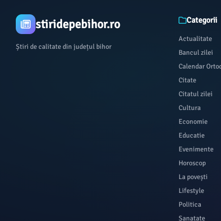
Categorii
stiridepebihor.ro
Actualitate
Știri de calitate din județul bihor
Bancul zilei
Calendar Orto
Citate
Citatul zilei
Cultura
Economie
Educatie
Evenimente
Horoscop
La povești
Lifestyle
Politica
Sanatate