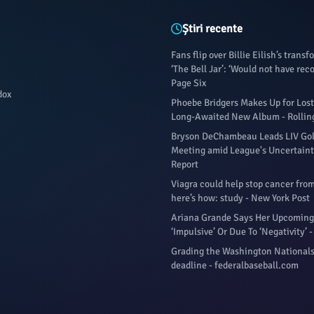
Știri recente
Fans flip over Billie Eilish’s trans
‘The Bell Jar’: ‘Would not have rec
Page Six
dox
Phoebe Bridgers Makes Up for Lost
Long-Awaited New Album - Rollin
Bryson DeChambeau Leads LIV Gol
Meeting amid League's Uncertaint
Report
Viagra could help stop cancer fro
here’s how: study - New York Post
Ariana Grande Says Her Upcoming 
‘Impulsive’ Or Due To ‘Negativity’ 
Grading the Washington Nationals
deadline - federalbaseball.com