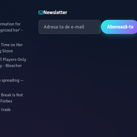
Newsletter
formation for
Abonează-te
ognized her’ -
 Time on Her
g Stone
f Players-Only
y - Bleacher
m spreading —
Break Is Not
- Forbes
 trade