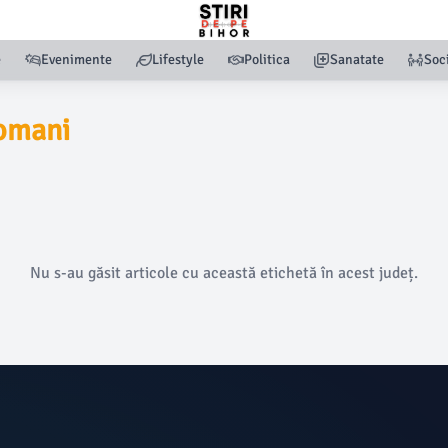
e
Evenimente
Lifestyle
Politica
Sanatate
Soc
romani
Nu s-au găsit articole cu această etichetă în acest județ.