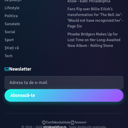
know - 6abc Philadelphia
Lifestyle
Fans flip over Billie Eilish’s
transformation for ‘The Bell Jar’:
Politica
‘Would not have recognized her’ -
Sanatate
Page Six
Social
Phoebe Bridgers Makes Up for
Sport
Lost Time on Her Long-Awaited
New Album - Rolling Stone
Știați că
Tech
Newsletter
Abonează-te
Confidențialitate
Termeni
© 2019 – 2026
stiridepebihor.ro
. Toate drepturile rezervate.