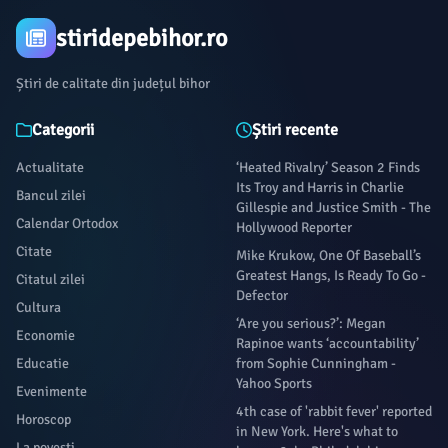
stiridepebihor.ro
Știri de calitate din județul bihor
Categorii
Știri recente
Actualitate
‘Heated Rivalry’ Season 2 Finds
Its Troy and Harris in Charlie
Bancul zilei
Gillespie and Justice Smith - The
Calendar Ortodox
Hollywood Reporter
Citate
Mike Krukow, One Of Baseball’s
Greatest Hangs, Is Ready To Go -
Citatul zilei
Defector
Cultura
‘Are you serious?’: Megan
Economie
Rapinoe wants ‘accountability’
Educatie
from Sophie Cunningham -
Yahoo Sports
Evenimente
4th case of 'rabbit fever' reported
Horoscop
in New York. Here's what to
La povești