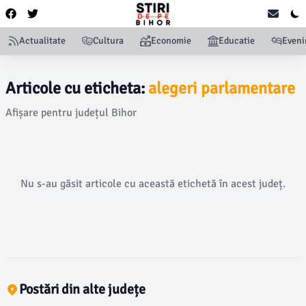
Actualitate
Cultura
Economie
Educatie
Even
Articole cu eticheta:
alegeri parlamentare
Afișare pentru județul Bihor
Nu s-au găsit articole cu această etichetă în acest județ.
Postări din alte județe