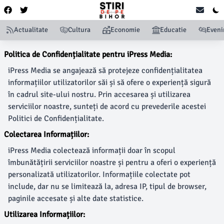
Actualitate
Cultura
Economie
Educatie
Even
Politica de Confidențialitate pentru iPress Media:
iPress Media se angajează să protejeze confidențialitatea
informațiilor utilizatorilor săi și să ofere o experiență sigură
în cadrul site-ului nostru. Prin accesarea și utilizarea
serviciilor noastre, sunteți de acord cu prevederile acestei
Politici de Confidențialitate.
Colectarea Informațiilor:
iPress Media colectează informații doar în scopul
îmbunătățirii serviciilor noastre și pentru a oferi o experiență
personalizată utilizatorilor. Informațiile colectate pot
include, dar nu se limitează la, adresa IP, tipul de browser,
paginile accesate și alte date statistice.
Utilizarea Informațiilor: