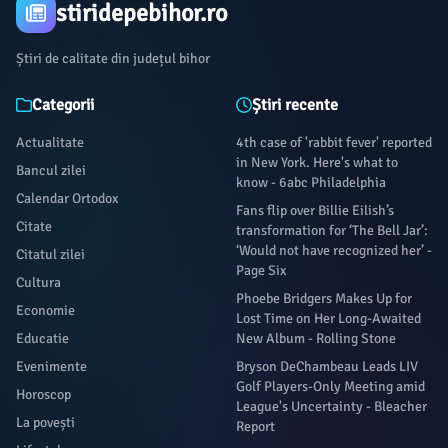
stiridepebihor.ro
Știri de calitate din județul bihor
Categorii
Știri recente
Actualitate
4th case of 'rabbit fever' reported
in New York. Here's what to
Bancul zilei
know - 6abc Philadelphia
Calendar Ortodox
Fans flip over Billie Eilish’s
Citate
transformation for ‘The Bell Jar’:
‘Would not have recognized her’ -
Citatul zilei
Page Six
Cultura
Phoebe Bridgers Makes Up for
Economie
Lost Time on Her Long-Awaited
Educatie
New Album - Rolling Stone
Evenimente
Bryson DeChambeau Leads LIV
Golf Players-Only Meeting amid
Horoscop
League's Uncertainty - Bleacher
La povești
Report