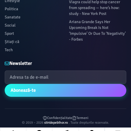
Lifestyle
Viagra could help stop cancer
from spreading — here’s how:
Politica
study - New York Post
Sanatate
Ariana Grande Says Her
Social
Upcoming Break Is Not
Sport
‘Impulsive’ Or Due To ‘Negativity’
- Forbes
Știați că
Tech
Newsletter
Abonează-te
Confidențialitate
Termeni
© 2019 – 2026
stiridepebihor.ro
. Toate drepturile rezervate.