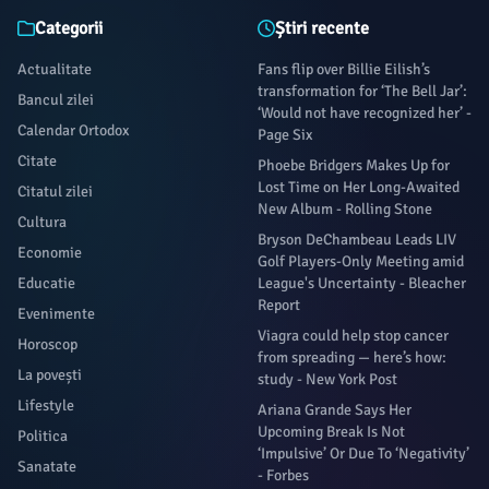
Categorii
Știri recente
Actualitate
Fans flip over Billie Eilish’s
transformation for ‘The Bell Jar’:
Bancul zilei
‘Would not have recognized her’ -
Calendar Ortodox
Page Six
Citate
Phoebe Bridgers Makes Up for
Lost Time on Her Long-Awaited
Citatul zilei
New Album - Rolling Stone
Cultura
Bryson DeChambeau Leads LIV
Economie
Golf Players-Only Meeting amid
Educatie
League's Uncertainty - Bleacher
Report
Evenimente
Viagra could help stop cancer
Horoscop
from spreading — here’s how:
La povești
study - New York Post
Lifestyle
Ariana Grande Says Her
Upcoming Break Is Not
Politica
‘Impulsive’ Or Due To ‘Negativity’
Sanatate
- Forbes