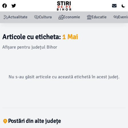
Actualitate
Cultura
Economie
Educatie
Even
Articole cu eticheta:
1 Mai
Afișare pentru județul Bihor
Nu s-au găsit articole cu această etichetă în acest județ.
Postări din alte județe