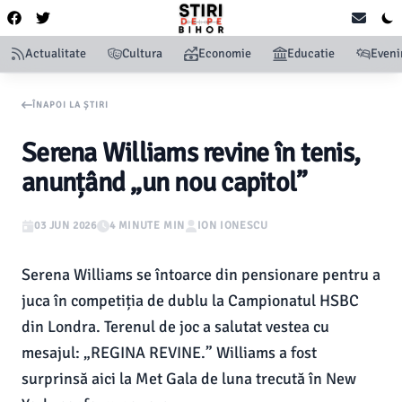
Actualitate
Cultura
Economie
Educatie
Even
ÎNAPOI LA ȘTIRI
Serena Williams revine în tenis,
anunțând „un nou capitol”
03 JUN 2026
4 MINUTE MIN
ION IONESCU
Serena Williams se întoarce din pensionare pentru a
juca în competiția de dublu la Campionatul HSBC
din Londra. Terenul de joc a salutat vestea cu
mesajul: „REGINA REVINE.” Williams a fost
surprinsă aici la Met Gala de luna trecută în New