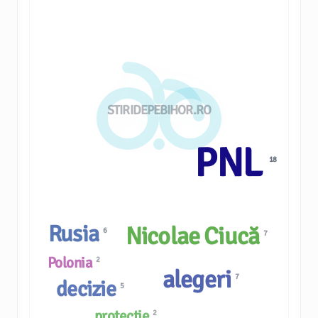
STIRIDEPEBIHOR.RO
PNL
18
Rusia
Nicolae Ciucă
6
7
Polonia
2
alegeri
7
decizie
5
protecție
2