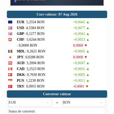
Curs valutar: 07 Aug 2026
EUR
: 5,2554 RON
+0,0041 ▲
USD
: 4,5584 RON
+0,0077 ▲
GBP
: 6,1277 RON
+0,0041 ▲
CHF
: 5,6244 RON
+0,0023 ▲
: 0,0000 RON
0,0000 ▼
MDL
: 0,2621 RON
+0,0002 ▲
JPY
: 0,0288 RON
0,0000 ▼
AUD
: 3,2094 RON
+0,0047 ▲
CAD
: 3,2523 RON
+0,0031 ▲
DKK
: 0,7030 RON
+0,0005 ▲
PLN
: 1,2230 RON
+0,0011 ▲
TRY
: 0,0955 RON
-0,0001 ▼
Convertor valutar
»