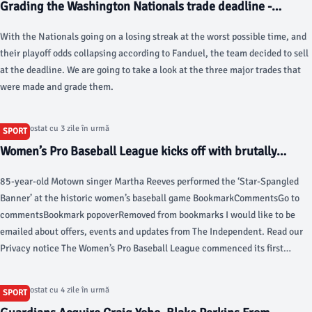
Grading the Washington Nationals trade deadline -
we're individuals as well, so I think the next two to three weeks is going to
federalbaseball.com
be where it's at," English golfer Richard Bland told reporters.
With the Nationals going on a losing streak at the worst possible time, and
their playoff odds collapsing according to Fanduel, the team decided to sell
at the deadline. We are going to take a look at the three major trades that
were made and grade them.
Articol postat cu 3 zile în urmă
SPORT
Women’s Pro Baseball League kicks off with brutally
mocked national anthem rendition - The Independent
85-year-old Motown singer Martha Reeves performed the ‘Star-Spangled
Banner’ at the historic women’s baseball game BookmarkCommentsGo to
commentsBookmark popoverRemoved from bookmarks I would like to be
emailed about offers, events and updates from The Independent. Read our
Privacy notice The Women’s Pro Baseball League commenced its first
season Saturday as the New York Heights took on the Los Angeles Queens
at Robin Roberts Stadium in Springfield, Illinois.
Articol postat cu 4 zile în urmă
SPORT