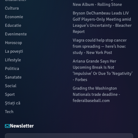
New Album - Rolling Stone
Cultura
Bryson DeChambeau Leads LIV
Economie
Golf Players-Only Meeting amid
Educatie
League's Uncertainty - Bleacher
Report
Evenimente
Viagra could help stop cancer
Horoscop
from spreading — here’s how:
La povești
study - New York Post
Lifestyle
Ariana Grande Says Her
Upcoming Break Is Not
Politica
‘Impulsive’ Or Due To ‘Negativity’
Sanatate
- Forbes
Social
Grading the Washington
Sport
Nationals trade deadline -
federalbaseball.com
Știați că
Tech
Newsletter