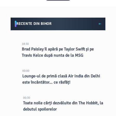
RECENTE DIN BIHOR
18:30
Brad Paisley îl apără pe Taylor Swift și pe
Travis Kelce după nunta de la MSG
00:00
Lounge-ul de primă clasă Air India din Delhi
este încântător… ce răsfăț!
00:30
Toate noile cărți dezvăluite din The Hobbit, la
debutul spoilerelor