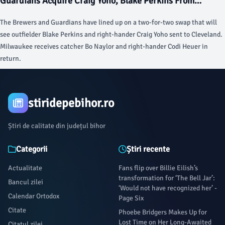
Guardians Acquire Craig Yoho, Blake Perkins From
Brewers For Bo Naylor, Codi Heuer - MLB Trade Rumors
The Brewers and Guardians have lined up on a two-for-two swap that will
see outfielder Blake Perkins and right-hander Craig Yoho sent to Cleveland.
Milwaukee receives catcher Bo Naylor and right-hander Codi Heuer in
return.
stiridepebihor.ro
Știri de calitate din județul bihor
Categorii
Știri recente
Actualitate
Fans flip over Billie Eilish’s
transformation for ‘The Bell Jar’:
Bancul zilei
‘Would not have recognized her’ -
Calendar Ortodox
Page Six
Citate
Phoebe Bridgers Makes Up for
Lost Time on Her Long-Awaited
Citatul zilei