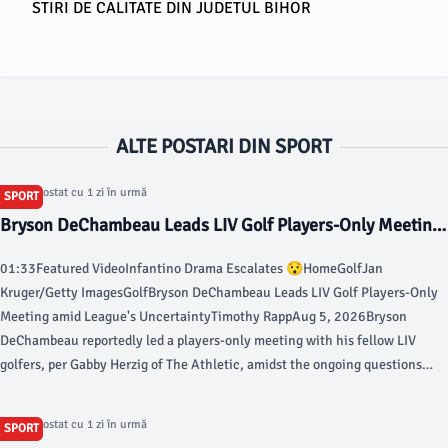
STIRI DE CALITATE DIN JUDETUL BIHOR
ALTE POSTARI DIN SPORT
Articol postat cu 1 zi în urmă
SPORT
Bryson DeChambeau Leads LIV Golf Players-Only Meeting
amid League's Uncertainty - Bleacher Report
01:33Featured VideoInfantino Drama Escalates 😯HomeGolfJan
Kruger/Getty ImagesGolfBryson DeChambeau Leads LIV Golf Players-Only
Meeting amid League's UncertaintyTimothy RappAug 5, 2026Bryson
DeChambeau reportedly led a players-only meeting with his fellow LIV
golfers, per Gabby Herzig of The Athletic, amidst the ongoing questions
regarding the future funding of the league and reports that the late-August
Team Championship in Michigan may be cancelled. "Bryson just ran
Articol postat cu 1 zi în urmă
SPORT
through what he knows, and obviously, we're trying to do it as a group, but