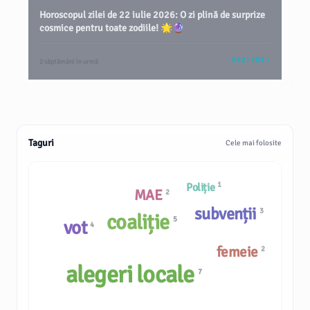
Horoscopul zilei de 22 iulie 2026: O zi plină de surprize
cosmice pentru toate zodiile! 🌟🔮
VEZI TOT
2 săptămâni în urmă
Taguri
Cele mai folosite
1
Poliție
MAE
2
subvenții
3
coaliție
5
vot
4
femeie
2
alegeri locale
7