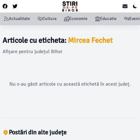
Actualitate
Cultura
Economie
Educatie
Even
Articole cu eticheta:
Mircea Fechet
Afișare pentru județul Bihor
Nu s-au găsit articole cu această etichetă în acest județ.
Postări din alte județe