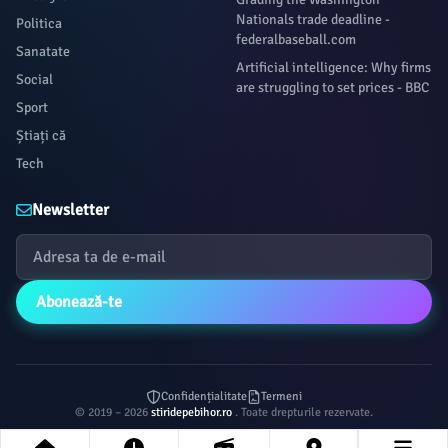
Nationals trade deadline -
Politica
federalbaseball.com
Sanatate
Artificial intelligence: Why firms
Social
are struggling to set prices - BBC
Sport
Știați că
Tech
Newsletter
Abonează-te
Confidențialitate
Termeni
© 2019 – 2026
stiridepebihor.ro
. Toate drepturile rezervate.