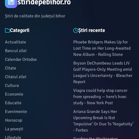
stiridepebihor.ro
Știri de calitate din județul bihor
Categorii
Știri recente
Actualitate
Phoebe Bridgers Makes Up for
Lost Time on Her Long-Awaited
Bancul zilei
New Album - Rolling Stone
Calendar Ortodox
Bryson DeChambeau Leads LIV
Citate
Golf Players-Only Meeting amid
League's Uncertainty - Bleacher
Citatul zilei
Report
Cultura
Viagra could help stop cancer
Economie
from spreading — here’s how:
Educatie
study - New York Post
Evenimente
Ariana Grande Says Her
Upcoming Break Is Not
Horoscop
‘Impulsive’ Or Due To ‘Negativity’
La povești
- Forbes
Lifestyle
Grading the Washington