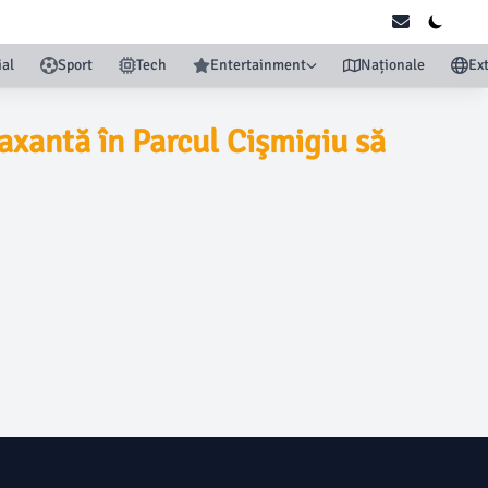
ial
Sport
Tech
Entertainment
Naționale
Ex
laxantă în Parcul Cişmigiu să