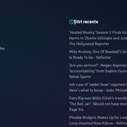
Știri recente
‘Heated Rivalry’ Season 2 Finds Its
Harris in Charlie Gillespie and Jus
The Hollywood Reporter
dox
Mike Krukow, One Of Baseball’s Gr
Is Ready To Go - Defector
‘Are you serious?’: Megan Rapinoe
‘accountability’ from Sophie Cun
Yahoo Sports
4th case of 'rabbit fever' reported
Here's what to know - 6abc Philad
Fans flip over Billie Eilish’s trans
‘The Bell Jar’: ‘Would not have rec
Page Six
Phoebe Bridgers Makes Up for Lost
Long-Awaited New Album - Rollin