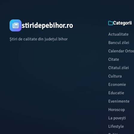
Categorii
stiridepebihor.ro
Actualitate
Știri de calitate din județul bihor
Bancul zilei
Calendar Orto
Citate
Citatul zilei
Cultura
Economie
Educatie
Evenimente
Horoscop
La povești
Lifestyle