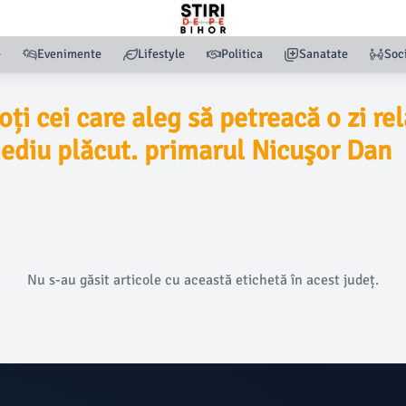
e
Evenimente
Lifestyle
Politica
Sanatate
Soc
oți cei care aleg să petreacă o zi re
mediu plăcut. primarul Nicuşor Dan
Nu s-au găsit articole cu această etichetă în acest județ.