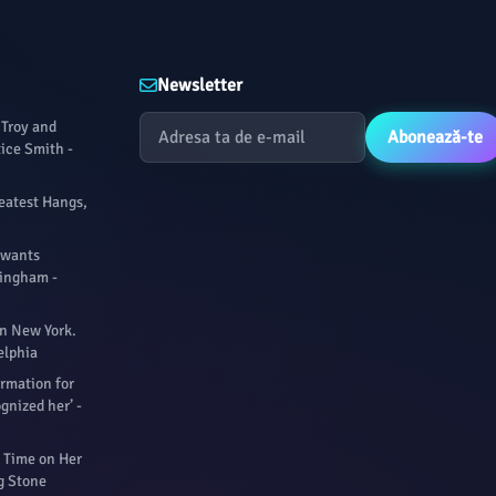
Newsletter
 Troy and
Abonează-te
tice Smith -
eatest Hangs,
 wants
ningham -
 in New York.
elphia
formation for
ognized her’ -
 Time on Her
g Stone