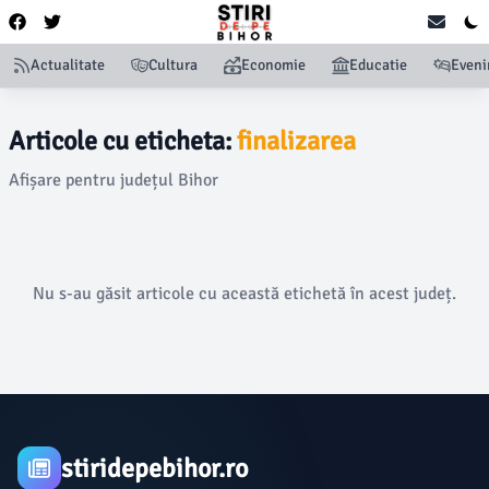
Actualitate
Cultura
Economie
Educatie
Even
Articole cu eticheta:
finalizarea
Afișare pentru județul Bihor
Nu s-au găsit articole cu această etichetă în acest județ.
stiridepebihor.ro