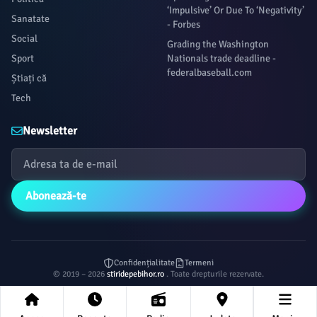
‘Impulsive’ Or Due To ‘Negativity’
Sanatate
- Forbes
Social
Grading the Washington
Sport
Nationals trade deadline -
federalbaseball.com
Știați că
Tech
Newsletter
Abonează-te
Confidențialitate
Termeni
© 2019 – 2026
stiridepebihor.ro
. Toate drepturile rezervate.