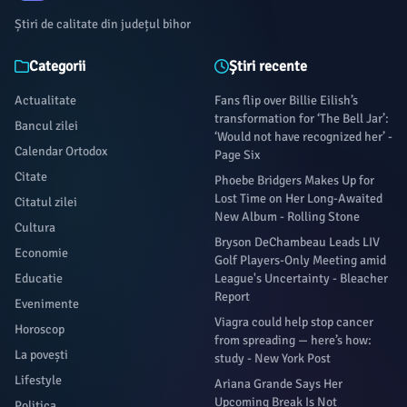
Știri de calitate din județul bihor
Categorii
Știri recente
Actualitate
Fans flip over Billie Eilish’s
transformation for ‘The Bell Jar’:
Bancul zilei
‘Would not have recognized her’ -
Calendar Ortodox
Page Six
Citate
Phoebe Bridgers Makes Up for
Lost Time on Her Long-Awaited
Citatul zilei
New Album - Rolling Stone
Cultura
Bryson DeChambeau Leads LIV
Economie
Golf Players-Only Meeting amid
Educatie
League's Uncertainty - Bleacher
Report
Evenimente
Viagra could help stop cancer
Horoscop
from spreading — here’s how:
La povești
study - New York Post
Lifestyle
Ariana Grande Says Her
Upcoming Break Is Not
Politica