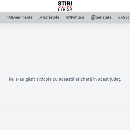
e
Evenimente
Lifestyle
Politica
Sanatate
Soc
Nu s-au găsit articole cu această etichetă în acest județ.