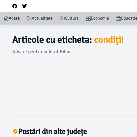
Acasă
Actualitate
Cultura
Economie
Educati
Articole cu eticheta:
condiții
Afișare pentru județul Bihor
Postări din alte județe