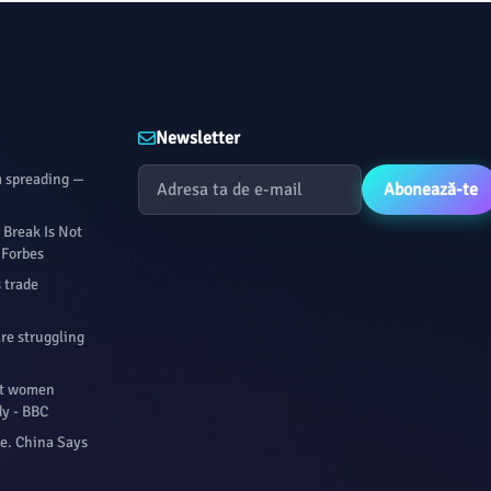
Newsletter
m spreading —
Abonează-te
Break Is Not
- Forbes
 trade
are struggling
st women
dy - BBC
re. China Says