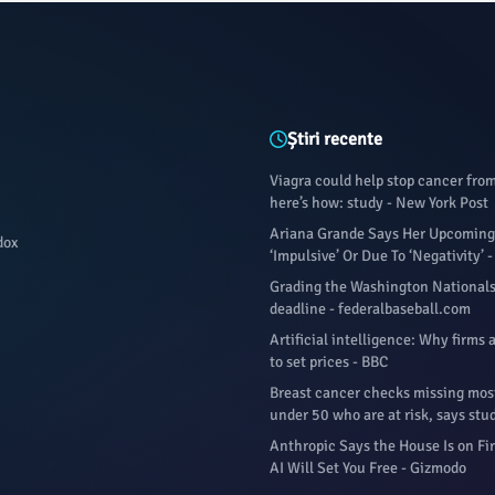
Știri recente
Viagra could help stop cancer fro
here’s how: study - New York Post
Ariana Grande Says Her Upcoming 
dox
‘Impulsive’ Or Due To ‘Negativity’ 
Grading the Washington Nationals
deadline - federalbaseball.com
Artificial intelligence: Why firms 
to set prices - BBC
Breast cancer checks missing mo
under 50 who are at risk, says stu
Anthropic Says the House Is on Fi
AI Will Set You Free - Gizmodo