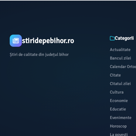
Categorii
stiridepebihor.ro
Actualitate
Știri de calitate din județul bihor
Bancul zilei
Calendar Orto
Citate
Citatul zilei
Cultura
Economie
Educatie
Evenimente
Horoscop
La povești