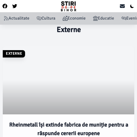
Actualitate
Cultura
Economie
Educatie
Even
Externe
EXTERNE
Rheinmetall își extinde fabrica de muniție pentru a
răspunde cererii europene