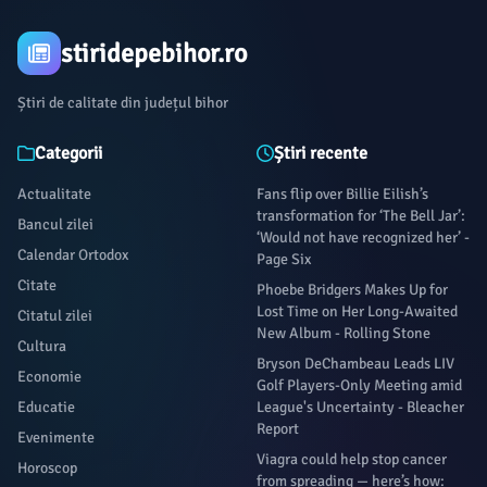
stiridepebihor.ro
Știri de calitate din județul bihor
Categorii
Știri recente
Actualitate
Fans flip over Billie Eilish’s
transformation for ‘The Bell Jar’:
Bancul zilei
‘Would not have recognized her’ -
Calendar Ortodox
Page Six
Citate
Phoebe Bridgers Makes Up for
Lost Time on Her Long-Awaited
Citatul zilei
New Album - Rolling Stone
Cultura
Bryson DeChambeau Leads LIV
Economie
Golf Players-Only Meeting amid
Educatie
League's Uncertainty - Bleacher
Report
Evenimente
Viagra could help stop cancer
Horoscop
from spreading — here’s how: