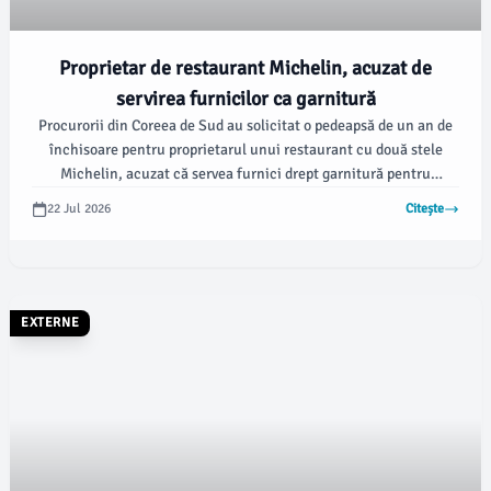
Proprietar de restaurant Michelin, acuzat de
servirea furnicilor ca garnitură
Procurorii din Coreea de Sud au solicitat o pedeapsă de un an de
închisoare pentru proprietarul unui restaurant cu două stele
Michelin, acuzat că servea furnici drept garnitură pentru
deserturi, conform BBC. Furnicile nu sunt incluse în cele zece
22 Jul 2026
Citește
specii de insecte autorizate pentru consumul uman în această
țară, iar pe lista celor permise se regăsesc, printre altele,
lăcustele și greierii.
EXTERNE