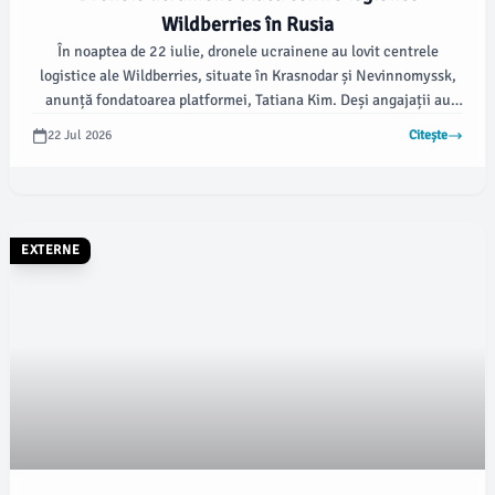
Wildberries în Rusia
În noaptea de 22 iulie, dronele ucrainene au lovit centrele
logistice ale Wildberries, situate în Krasnodar și Nevinnomyssk,
anunță fondatoarea platformei, Tatiana Kim. Deși angajații au
fost evacuați înainte de atac, s-au raportat victime.
22 Jul 2026
Citește
EXTERNE