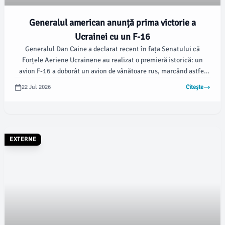
Generalul american anunță prima victorie a
Ucrainei cu un F-16
Generalul Dan Caine a declarat recent în fața Senatului că
Forțele Aeriene Ucrainene au realizat o premieră istorică: un
avion F-16 a doborât un avion de vânătoare rus, marcând astfel
prima victorie aeriană a acestui tip de aeronavă. Caine a subliniat
22 Jul 2026
Citește
progresele Ucrainei în domeniul apărării, evidențiind sprijinul
internațional relevant.
EXTERNE