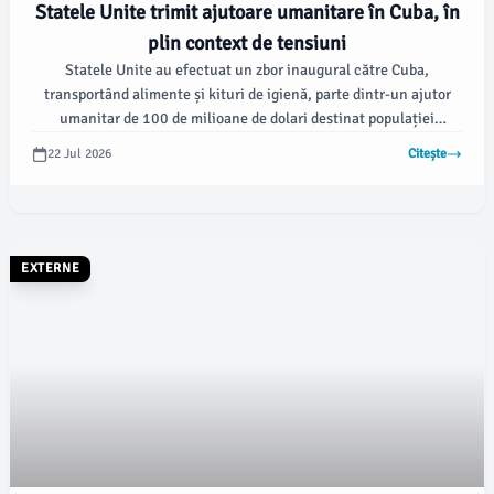
Statele Unite trimit ajutoare umanitare în Cuba, în
plin context de tensiuni
Statele Unite au efectuat un zbor inaugural către Cuba,
transportând alimente și kituri de igienă, parte dintr-un ajutor
umanitar de 100 de milioane de dolari destinat populației
cubaneze. Anunțul a venit în timp ce Washingtonul își intensifică
22 Jul 2026
Citește
presiunile asupra regimului comunist de la Havana, conform unui
comunicat al Departamentului de Stat al SUA.
EXTERNE