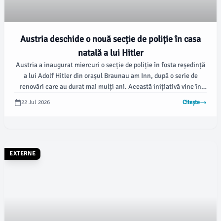
Austria deschide o nouă secție de poliție în casa
natală a lui Hitler
Austria a inaugurat miercuri o secție de poliție în fosta reședință
a lui Adolf Hitler din orașul Braunau am Inn, după o serie de
renovări care au durat mai mulți ani. Această inițiativă vine în
urma dorinței de a reduce atracția clădirii pentru grupările
22 Jul 2026
Citește
neonaziste, conform datelor oferite de dpa și AFP, preluate de
Agerpres.
EXTERNE