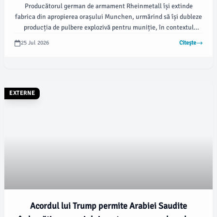
Producătorul german de armament Rheinmetall își extinde
fabrica din apropierea orașului Munchen, urmărind să își dubleze
producția de pulbere explozivă pentru muniție, în contextul
cererii crescute generate de reînarmarea Europei, conform
25 Jul 2026
Citește
Reuters. Proiectul, intitulat „Project Firepower”, va transforma
complexul industrial din Aschau am Inn, Bavaria, într-o unele
dintre cele mai mari unități de producție de pulbere pentru
muniție din Europa.
EXTERNE
Acordul lui Trump permite Arabiei Saudite