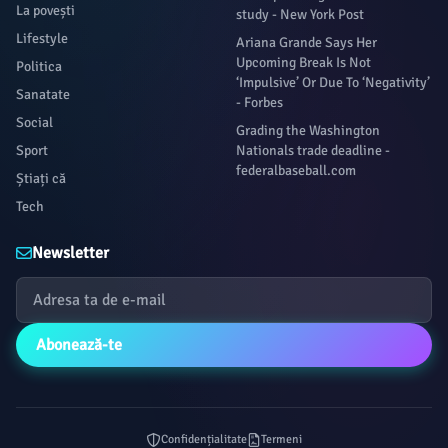
La povești
study - New York Post
Lifestyle
Ariana Grande Says Her
Upcoming Break Is Not
Politica
‘Impulsive’ Or Due To ‘Negativity’
Sanatate
- Forbes
Social
Grading the Washington
Sport
Nationals trade deadline -
federalbaseball.com
Știați că
Tech
Newsletter
Abonează-te
Confidențialitate
Termeni