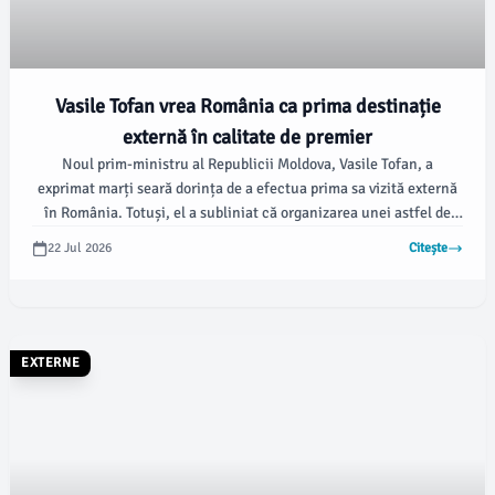
Vasile Tofan vrea România ca prima destinație
externă în calitate de premier
Noul prim-ministru al Republicii Moldova, Vasile Tofan, a
exprimat marți seară dorința de a efectua prima sa vizită externă
în România. Totuși, el a subliniat că organizarea unei astfel de
deplasări ar putea fi complicată din cauza situației politice mai
22 Jul 2026
Citește
delicate din România comparativ cu cea de la Chișinău, conform
informațiilor prezentate de News.ro.
EXTERNE