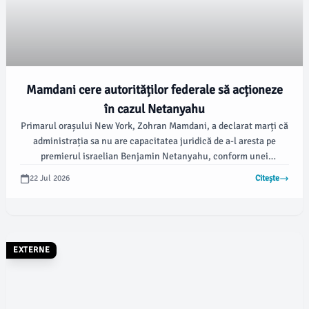
Mamdani cere autorităților federale să acționeze
în cazul Netanyahu
Primarul orașului New York, Zohran Mamdani, a declarat marți că
administrația sa nu are capacitatea juridică de a-l aresta pe
premierul israelian Benjamin Netanyahu, conform unei
informații publicate de agenția AFP. El a făcut apel către
22 Jul 2026
Citește
autoritățile federale americane să intervină în acest caz, având în
vedere mandatul de arestare emis de Curtea Penală
Internațională (CPI).
EXTERNE