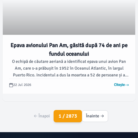
Epava avionului Pan Am, găsită după 74 de ani pe
fundul oceanului
O echipă de căutare aeriană a identificat epava unui avion Pan
Am, care s-a prăbușit în 1952 în Oceanul Atlantic, în largul
Puerto Rico. Incidentul a dus la moartea a 52 de persoane și a
generat reforme majore în siguranța aviatică, inclusiv instructaje
22 Jul 2026
Citește
pentru pasageri, conform informațiilor verificate de digi24.ro.
1 / 2873
← Înapoi
Înainte →